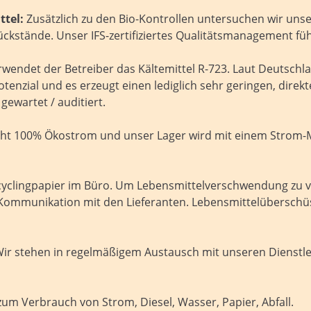
tel:
Zusätzlich zu den Bio-Kontrollen untersuchen wir uns
ückstände. Unser IFS-zertifiziertes Qualitätsmanagement f
wendet der Betreiber das Kältemittel R-723. Laut Deutschl
nzial und es erzeugt einen lediglich sehr geringen, direkt
gewartet / auditiert.
ht 100% Ökostrom und unser Lager wird mit einem Strom-Mi
yclingpapier im Büro. Um Lebensmittelverschwendung zu ve
e Kommunikation mit den Lieferanten. Lebensmittelübersch
ir stehen in regelmäßigem Austausch mit unseren Dienstle
 Verbrauch von Strom, Diesel, Wasser, Papier, Abfall.