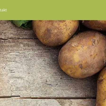
takt
hpartner
rvice