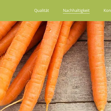
Qualität
Nachhaltigkeit
Kon
Unser Anspruch
Soziales Engagement
Ansprec
Zertifikate
Ökologisches Engagement
Unser Se
Audits & Analysen
Ökonomisches Engagement
Anfahrt
Führung und Ethik