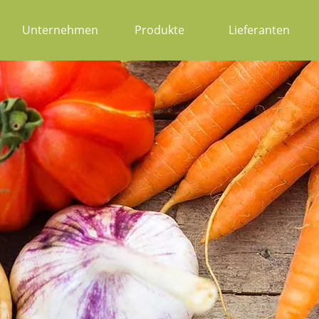
Unternehmen
Produkte
Lieferanten
Über uns
Frisches Obst & Gemüse
Geschichte
Rohstoffe, Nüsse, Asia Sortiment
Leitbild
Tiefgekühltes Obst & Gemüse
News
Tee
Kräuter & Gewürze